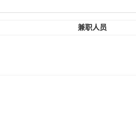
兼职人员
共0条
上页
1
下页
电话：86-028-87352207
地址：四川省成都市青羊区光华村街55号
邮编：610074
西南财经大学 数据科学与商业智能联合实验室 
蜀ICP备05006386号