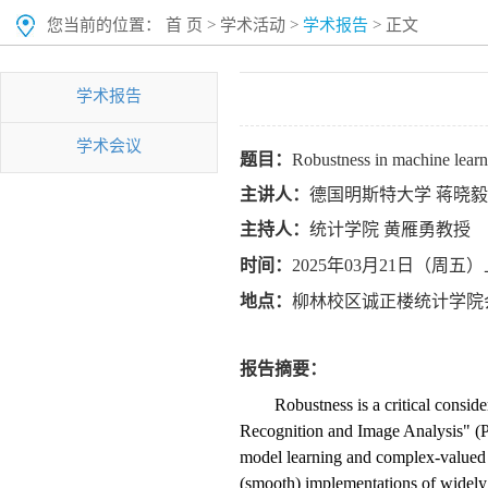
您当前的位置：
首 页
>
学术活动
>
学术报告
> 正文
学术报告
学术会议
题目：
Robustness in machine lear
主讲人：
德国明斯特大学
蒋晓毅
主持人：
统计学院
黄雁勇
教授
时间：
2025
年
03
月21日（周五）
地点：
柳林校区诚正楼统计学院
报告摘要：
Robustness is a critical consid
Recognition and Image Analysis" (PR
model learning and complex-valued n
(smooth) implementations of widely 