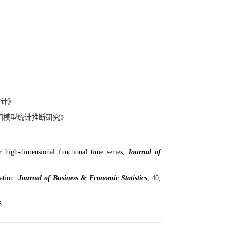
估计》
回归模型统计推断研究》
 high-dimensional functional time series,
Journal of
ation.
Journal of Business & Economic Statistics
, 40,
8.